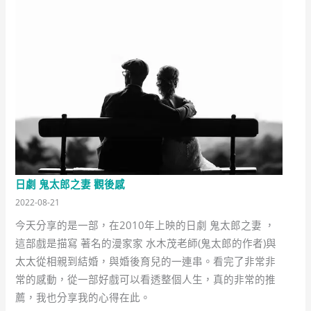
理
想
生
活
是??
與
Dr.J
3
個
問
日劇 鬼太郎之妻 觀後感
題
2022-08-21
的
今天分享的是一部，在2010年上映的日劇 鬼太郎之妻 ，
深
這部戲是描寫 著名的漫家家 水木茂老師(鬼太郎的作者)與
度
太太從相親到結婚，與婚後育兒的一連串。看完了非常非
對
常的感動，從一部好戲可以看透整個人生，真的非常的推
談
薦，我也分享我的心得在此。