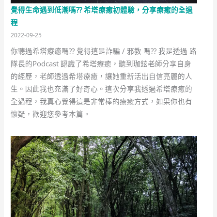
覺得生命遇到低潮嗎?? 希塔療癒初體驗，分享療癒的全過
程
2022-09-25
你聽過希塔療癒嗎?? 覺得這是詐騙 / 邪教 嗎?? 我是透過 路
隊長的Podcast 認識了希塔療癒，聽到珈鉉老師分享自身
的經歷，老師透過希塔療癒，讓她重新活出自信亮麗的人
生。因此我也充滿了好奇心。這次分享我透過希塔療癒的
全過程，我真心覺得這是非常棒的療癒方式，如果你也有
懷疑，歡迎您參考本篇。