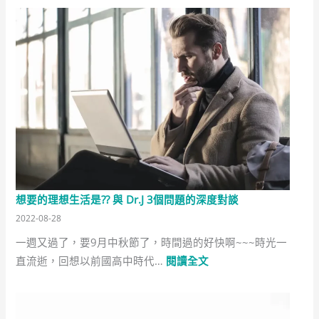
想要的理想生活是?? 與 Dr.J 3個問題的深度對談
2022-08-28
一週又過了，要9月中秋節了，時間過的好快啊~~~時光一
:
直流逝，回想以前國高中時代…
閱讀全文
想
要
的