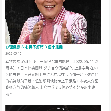
心理健康 & 心情不好時 3 個小建議
2022-05-15
本次想談 心理健康，一個很沉重的話題。2022/05/11 新
聞得知，日本搞笑團體 ダチョウ俱楽部的 上島竜兵 在61
歲時去世了。很感謝上島さん在以往我心情差時，透過他
的搞笑幫助了我，但沒想到他確走上了絕路。本次來介紹
我很喜歡的搞笑藝人 上島竜兵 & 3個心情不好時的小建
議。