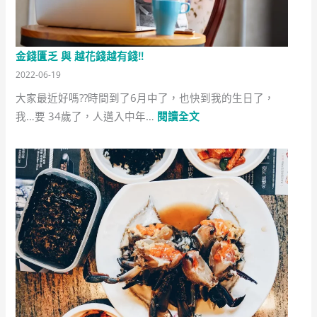
金錢匱乏 與 越花錢越有錢!!
2022-06-19
大家最近好嗎??時間到了6月中了，也快到我的生日了，
:
我…要 34歲了，人邁入中年…
閱讀全文
金
錢
匱
乏
與
越
花
錢
越
有