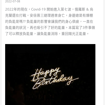
2022-07-08
2022年的現在，Covid-19 開始進入第七波，俄羅斯 & 烏
克蘭還在打戰，安倍晋三總理遇害身亡，身邊總是有爆棚
的負能是嗎?? 負能量的影響會讓我們的身心俱疲，一直在
負能量的狀況，再也吸引不了好的能量。本篇寫了3件事做
了可以釋放負能量，讓負能量消除，重回陽光正能量。