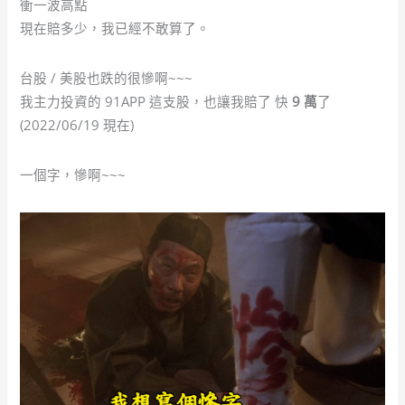
衝一波高點
現在賠多少，我已經不敢算了。
台股 / 美股也跌的很慘啊~~~
我主力投資的 91APP 這支股，也讓我賠了 快
9 萬
了
(2022/06/19 現在)
一個字，慘啊~~~