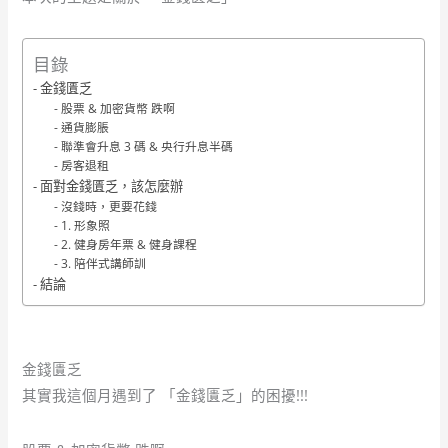
目錄
金錢匱乏
股票 & 加密貨幣 跌啊
通貨膨脹
聯準會升息 3 碼 & 央行升息半碼
房客退租
面對金錢匱乏，該怎麼辦
沒錢時，更要花錢
1. 形象照
2. 健身房年票 & 健身課程
3. 陪伴式講師訓
結論
金錢匱乏
其實我這個月遇到了 「金錢匱乏」的困擾!!!