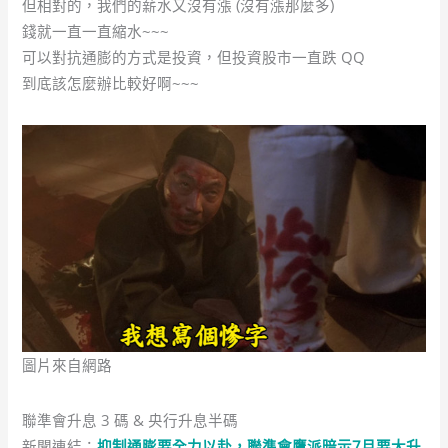
但相對的，我們的薪水又沒有漲 (沒有漲那麼多)
錢就一直一直縮水~~~
可以對抗通膨的方式是投資，但投資股市一直跌 QQ
到底該怎麼辦比較好啊~~~
圖片來自網路
聯準會升息 3 碼 & 央行升息半碼
新聞連結：
抑制通膨要全力以赴，聯準會鷹派暗示7月要大升