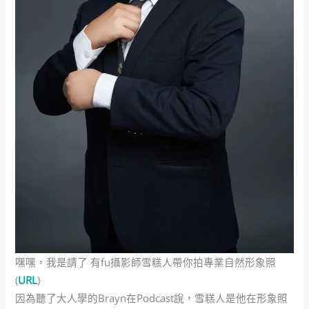
嘿嘿，我是請了 有fu攝影師雪糕人帶你拍專業自然形象照
(
URL
)
因為聽了大人學的Brayn在Podcast說，雪糕人是他在形象照