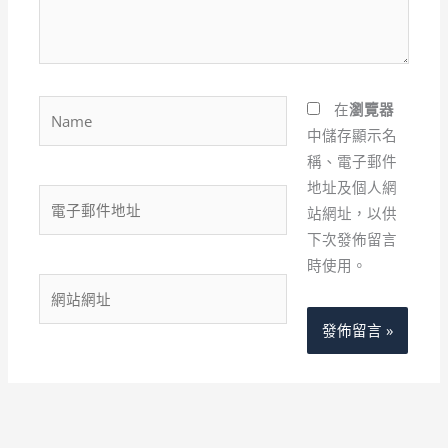
內
容...
Name
在
瀏覽器
中儲存顯示名
稱、電子郵件
地址及個人網
電
站網址，以供
子
下次發佈留言
郵
時使用。
件
網
地
站
址
網
址