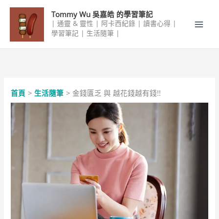
跳
Tommy Wu 吳嘉皓 的學習筆記
至
| 通靈 & 靈性 | 阿卡西紀錄 | 讀書心得 |
主
學習筆記 | 生活隨筆 |
要
內
容
首頁
生活隨筆
金錢匱乏 與 越花錢越有錢!!