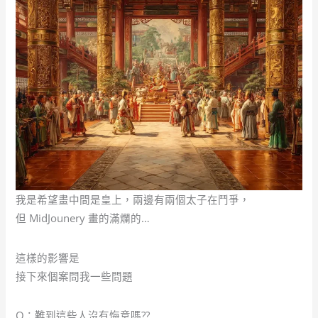
我是希望畫中間是皇上，兩邊有兩個太子在鬥爭，
但 MidJounery 畫的滿爛的…
這樣的影響是
接下來個案問我一些問題
Q：難到這些人沒有悔意嗎??