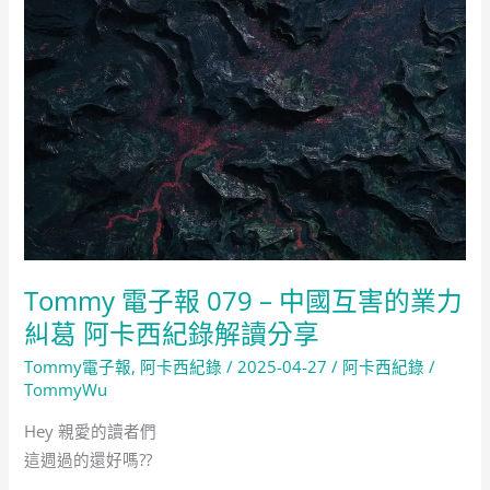
Tommy 電子報 079 – 中國互害的業力
糾葛 阿卡西紀錄解讀分享
Tommy電子報
,
阿卡西紀錄
/
2025-04-27
/
阿卡西紀錄
/
TommyWu
Hey 親愛的讀者們
這週過的還好嗎??