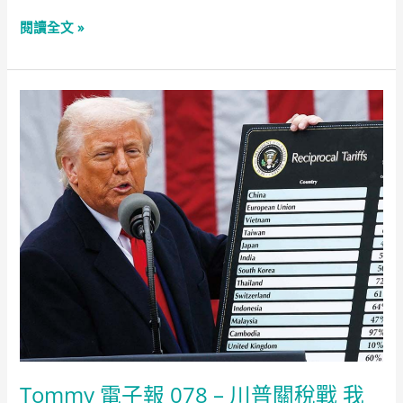
Tommy
閱讀全文 »
電
子
報
079
–
中
國
互
害
的
業
力
糾
葛
阿
Tommy 電子報 078 – 川普關稅戰 我
卡