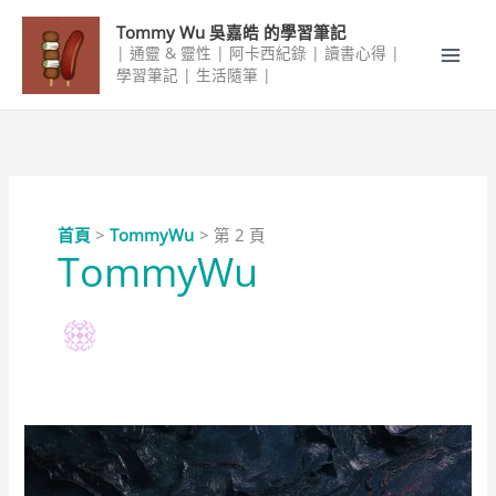
跳
Tommy Wu 吳嘉皓 的學習筆記
至
| 通靈 & 靈性 | 阿卡西紀錄 | 讀書心得 |
主
學習筆記 | 生活隨筆 |
要
內
容
首頁
TommyWu
第 2 頁
TommyWu