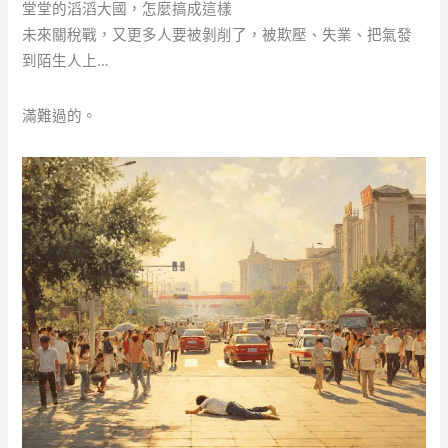
堂堂的滔滔大國，怎麼搞成這樣
未來關稅戰，又更多人要被剝削了，被欺壓、失業、把氣發
到陌生人上…
滿難過的。