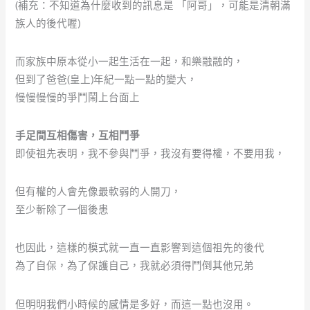
(補充：不知道為什麼收到的訊息是 「阿哥」，可能是清朝滿
族人的後代喔)
而家族中原本從小一起生活在一起，和樂融融的，
但到了爸爸(皇上)年紀一點一點的變大，
慢慢慢慢的爭鬥鬧上台面上
手足間互相傷害，互相鬥爭
即使祖先表明，我不參與鬥爭，我沒有要得權，不要用我，
但有權的人會先像最軟弱的人開刀，
至少斬除了一個後患
也因此，這樣的模式就一直一直影響到這個祖先的後代
為了自保，為了保護自己，我就必須得鬥倒其他兄弟
但明明我們小時候的感情是多好，而這一點也沒用。