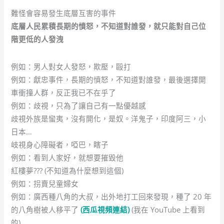
難怪會容易發生底層互害的事件
底層人民累積長期的憤怒，不知道對誰發，就只能對自己位
階更低的人發洩
例如：男人對女人發怒，欺壓，毆打
例如：獻忠事件，長期的憤怒，不知道對誰發，最後選擇開
車衝撞人群，反正我已不在乎了
例如：歧視，只為了讓自己有一點優越感
歧視外族是蠻夷，沒有開化，是奴。洋鬼子，印度阿三，小
日本…
岐視身心障礙者，啞巴，瞎子
例如：看到人家好，就想要摧毀他
紅樓夢??? (不知道為什麼想到這個)
例如：拐賣兒童婦女
例如：廣西種八角的大叔，出外地打工回來發現，種了 20 年
的八角樹被人移平了
(西瓜視頻連結)
(我在 YouTube 上看到
的)