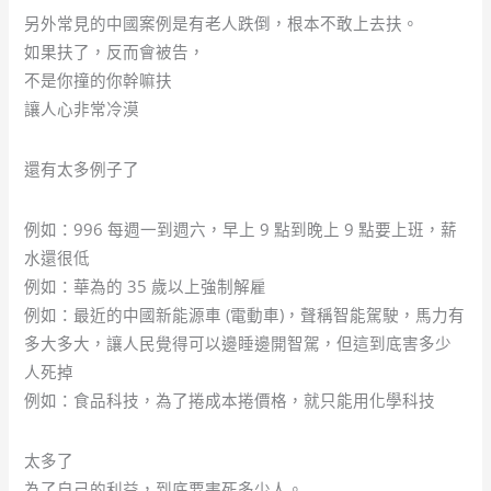
另外常見的中國案例是有老人跌倒，根本不敢上去扶。
如果扶了，反而會被告，
不是你撞的你幹嘛扶
讓人心非常冷漠
還有太多例子了
例如：996 每週一到週六，早上 9 點到晚上 9 點要上班，薪
水還很低
例如：華為的 35 歲以上強制解雇
例如：最近的中國新能源車 (電動車)，聲稱智能駕駛，馬力有
多大多大，讓人民覺得可以邊睡邊開智駕，但這到底害多少
人死掉
例如：食品科技，為了捲成本捲價格，就只能用化學科技
太多了
為了自己的利益，到底要害死多少人。