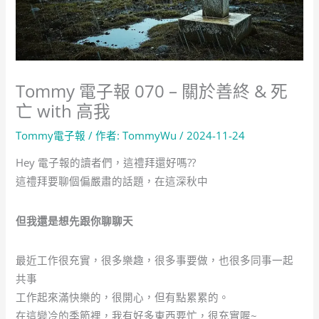
Tommy 電子報 070 – 關於善終 & 死
亡 with 高我
Tommy電子報
/ 作者:
TommyWu
/
2024-11-24
Hey 電子報的讀者們，這禮拜還好嗎??
這禮拜要聊個偏嚴肅的話題，在這深秋中
但我還是想先跟你聊聊天
最近工作很充實，很多樂趣，很多事要做，也很多同事一起
共事
工作起來滿快樂的，很開心，但有點累累的。
在這變冷的季節裡，我有好多東西要忙，很充實喔~