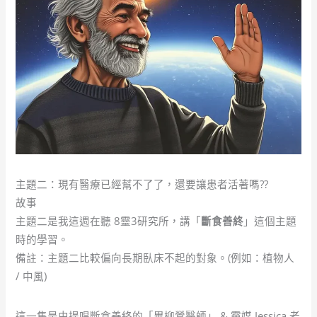
主題二：現有醫療已經幫不了了，還要讓患者活著嗎??
故事
主題二是我這週在聽 8靈3研究所，講「
斷食善終
」這個主題
時的學習。
備註：主題二比較偏向長期臥床不起的對象。(例如：植物人
/ 中風)
這一集是由提唱斷食善終的「畢柳鶯醫師」 & 靈媒 Jessica 老