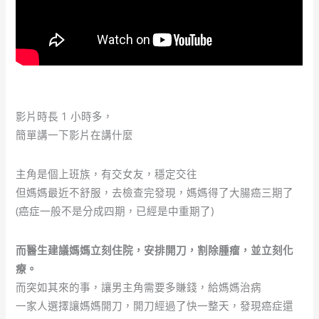
影片時長 1 小時多，
簡單講一下影片在講什麼
主角是個上班族，有交女友，穩定交往
但媽媽最近不舒服，去檢查完發現，媽媽得了大腸癌三期了
(癌症一般不是分成四期，已經是中重期了)
而醫生建議媽媽立刻住院，安排開刀，割除腫瘤，並立刻化
療。
而突如其來的事，讓男主角需要多賺錢，給媽媽治病
一家人選擇讓媽媽開刀，開刀經過了快一整天，發現癌症還