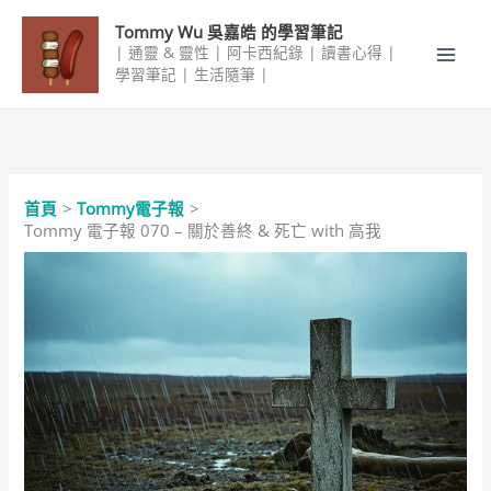
跳
Tommy Wu 吳嘉皓 的學習筆記
至
| 通靈 & 靈性 | 阿卡西紀錄 | 讀書心得 |
主
學習筆記 | 生活隨筆 |
要
內
容
首頁
Tommy電子報
Tommy 電子報 070 – 關於善終 & 死亡 with 高我