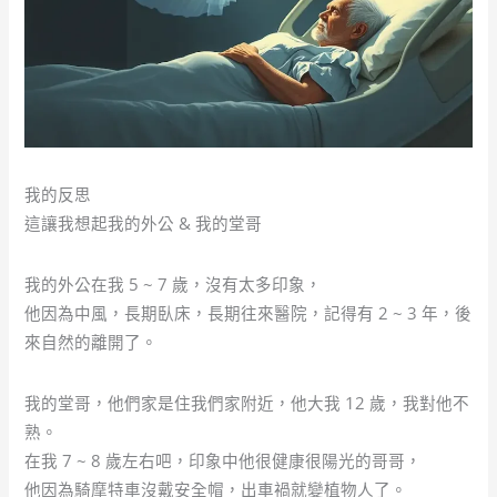
我的反思
這讓我想起我的外公 & 我的堂哥
我的外公在我 5 ~ 7 歲，沒有太多印象，
他因為中風，長期臥床，長期往來醫院，記得有 2 ~ 3 年，後
來自然的離開了。
我的堂哥，他們家是住我們家附近，他大我 12 歲，我對他不
熟。
在我 7 ~ 8 歲左右吧，印象中他很健康很陽光的哥哥，
他因為騎摩特車沒戴安全帽，出車禍就變植物人了。