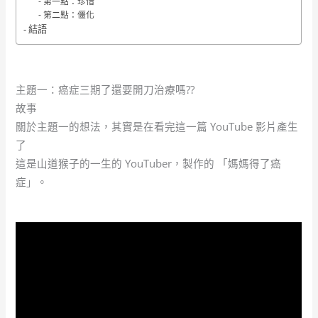
第一點：珍惜
第二點：僵化
結語
主題一：癌症三期了還要開刀治療嗎??
故事
關於主題一的想法，其實是在看完這一篇 YouTube 影片產生
了
這是山道猴子的一生的 YouTuber，製作的 「媽媽得了癌
症」。