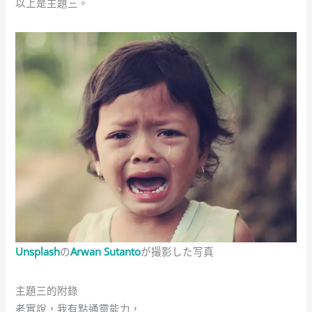
以上是主題三。
Unsplash
の
Arwan Sutanto
が撮影した写真
主題三的附錄
老實說，我有點通靈能力，